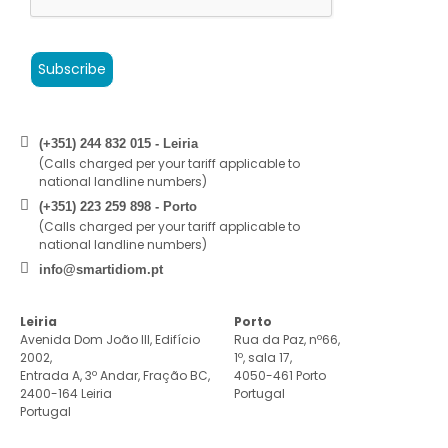
Subscribe
(+351) 244 832 015 - Leiria
(Calls charged per your tariff applicable to
national landline numbers)
(+351) 223 259 898 - Porto
(Calls charged per your tariff applicable to
national landline numbers)
info@smartidiom.pt
Leiria
Porto
Avenida Dom João III, Edifício
Rua da Paz, nº66,
2002,
1º, sala 17,
Entrada A, 3º Andar, Fração BC,
4050-461 Porto
2400-164 Leiria
Portugal
Portugal